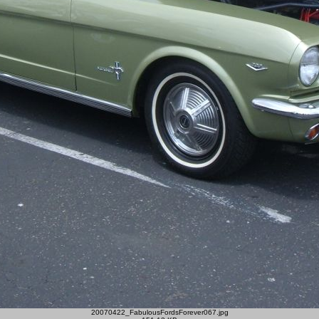
20070422_FabulousFordsForever067.jpg