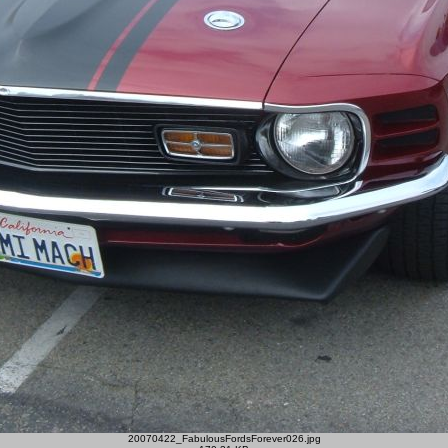
20070422_FabulousFordsForever026.jpg